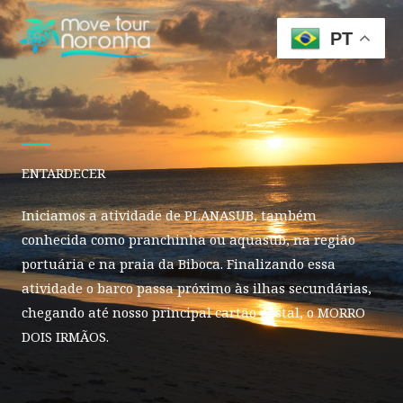
Ir
para
PT
o
conteúdo
ENTARDECER
Iniciamos a atividade de PLANASUB, também
conhecida como pranchinha ou aquasub, na região
portuária e na praia da Biboca. Finalizando essa
atividade o barco passa próximo às ilhas secundárias,
chegando até nosso principal cartão postal, o MORRO
DOIS IRMÃOS.